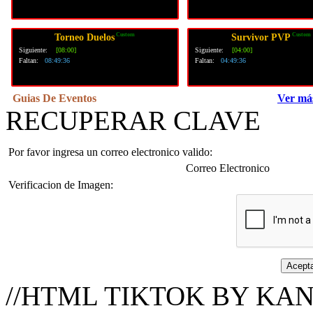
Custom
Custom
Torneo Duelos
Survivor PVP
Siguiente:
[08:00]
Siguiente:
[04:00]
Faltan:
08:49:36
Faltan:
04:49:36
Guias De Eventos
Ver má
RECUPERAR CLAVE
Por favor ingresa un correo electronico valido:
Correo Electronico
Verificacion de Imagen:
//HTML TIKTOK BY KAN