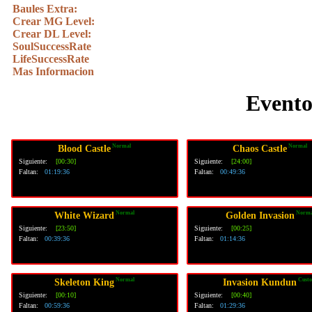
Baules Extra:
Crear MG Level:
Crear DL Level:
SoulSuccessRate
LifeSuccessRate
Mas Informacion
Evento
Normal
Normal
Blood Castle
Chaos Castle
Siguiente:
[00:30]
Siguiente:
[24:00]
Faltan:
01:19:36
Faltan:
00:49:36
Normal
Norma
White Wizard
Golden Invasion
Siguiente:
[23:50]
Siguiente:
[00:25]
Faltan:
00:39:36
Faltan:
01:14:36
Normal
Cust
Skeleton King
Invasion Kundun
Siguiente:
[00:10]
Siguiente:
[00:40]
Faltan:
00:59:36
Faltan:
01:29:36