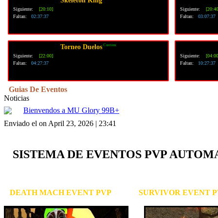
Skeleton King
Siguiente:
[20:10]
Siguiente:
[20:40
Faltan:
02:37:36
Faltan:
03:07:36
Custom
Torneo Duelos
Siguiente:
[22:00]
Siguiente:
[04:00
Faltan:
04:27:36
Faltan:
10:27:36
Guias De Eventos
Noticias
Bienvendos a MU Glory 99B+
Enviado el on April 23, 2026 | 23:41
SISTEMA DE EVENTOS PVP AUTOM
DEATH MACH EVENT PVP
SURVIVOR EVENT 