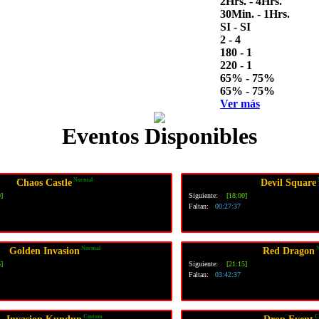
2Hrs. - 4Hrs.
30Min. - 1Hrs.
SI - SI
2 - 4
180 - 1
220 - 1
65% - 75%
65% - 75%
Ver más
Eventos Disponibles
Normal
Chaos Castle
Devil Square
]
Siguiente:
[18:00]
Faltan:
00:27:36
Normal
N
Golden Invasion
Red Dragon
]
Siguiente:
[21:15]
Faltan:
03:42:36
Custom
C