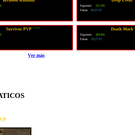
Invasion Kundun
Drop Event
]
Siguiente:
[21:30]
Faltan:
03:57:36
Custom
C
Survivor PVP
Death Mach
]
Siguiente:
[04:00]
Faltan:
10:27:36
Ver más
ATICOS
PVP