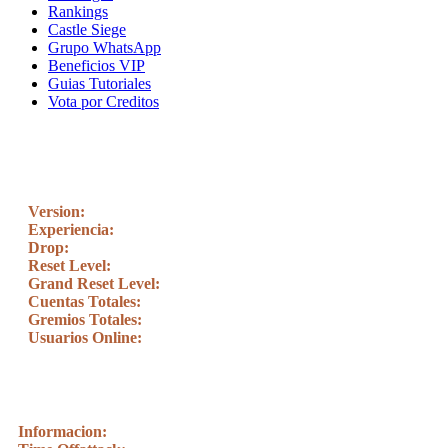
Rankings
Castle Siege
Grupo WhatsApp
Beneficios VIP
Guias Tutoriales
Vota por Creditos
Version:
Experiencia:
Drop:
Reset Level:
Grand Reset Level:
Cuentas Totales:
Gremios Totales:
Usuarios Online:
Informacion: