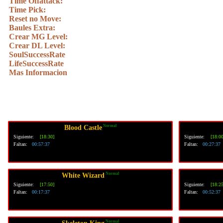
Time Offattack:
Time Pick:
Reset no Move:
Baules Extra:
Crear MG Level:
Crear DL Level:
SoulSuccessRate
LifeSuccessRate
Mas Informacion
Normal
Blood Castle
Siguiente:
[18:30]
Siguiente:
[18:00
Faltan:
00:57:36
Faltan:
00:27:36
Normal
White Wizard
Siguiente:
[17:50]
Siguiente:
[18:25
Faltan:
00:17:36
Faltan:
00:52:36
Normal