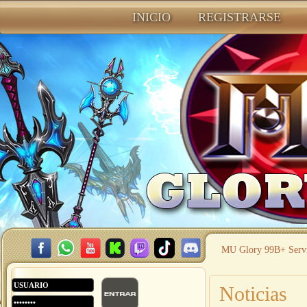
INICIO
REGISTRARSE
MU Glory 99B+ Serv
Noticias