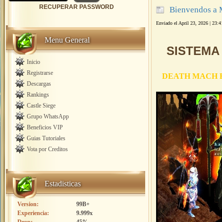
RECUPERAR PASSWORD
Bienvendos a
Enviado el April 23, 2026 | 23:4
Menu General
SISTEMA 
Inicio
Registrarse
DEATH MAC
Descargas
Rankings
Castle Siege
Grupo WhatsApp
Beneficios VIP
Guias Tutoriales
Vota por Creditos
Estadisticas
Version:
99B+
Experiencia:
9.999x