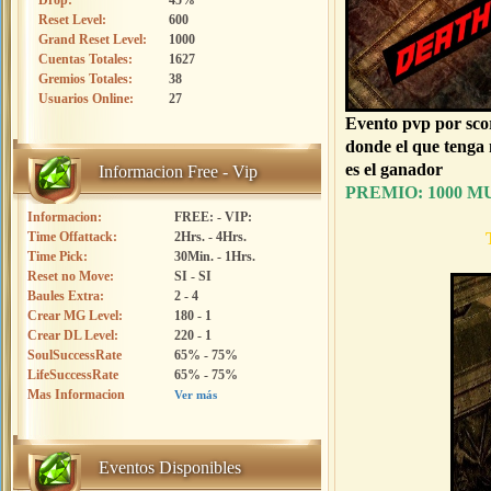
Drop:
45%
Reset Level:
600
Grand Reset Level:
1000
Cuentas Totales:
1627
Gremios Totales:
38
Usuarios Online:
27
Evento pvp por
donde el que teng
es el g
Informacion Free - Vip
PREMIO: 1000 M
Informacion:
FREE: - VIP:
Time Offattack:
2Hrs. - 4Hrs.
Time Pick:
30Min. - 1Hrs.
Reset no Move:
SI - SI
Baules Extra:
2 - 4
Crear MG Level:
180 - 1
Crear DL Level:
220 - 1
SoulSuccessRate
65% - 75%
LifeSuccessRate
65% - 75%
Mas Informacion
Ver más
Eventos Disponibles